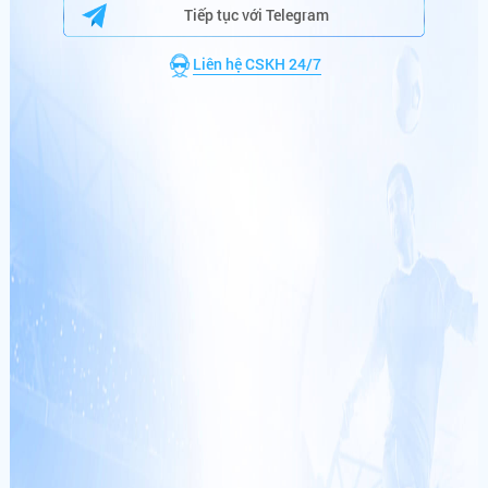
9
,
0
0
0
,
0
0
0
,
0
0
0
VNĐ
Tiếp tục với Telegram
hi******
+
222,600,000
VNĐ
CƯỢC NGAY
Liên hệ CSKH 24/7
ae******
+
265,600,800
VNĐ
hu******
+
200,626,450
VNĐ
DANH SÁCH TRÚNG THƯỞNG
ng******
+
140,000,000
VNĐ
em******
+
260,250,000
VNĐ
th******
+
110,000,000
VNĐ
po******
+
180,000,000
VNĐ
po******
+
178,000,000
VNĐ
KÈO HOT
sh******
+
216,720,000
VNĐ
8-8 1:00 AM
ng******
+
333,043,290
VNĐ
VĐQG Hà Lan ·
Vòng 1