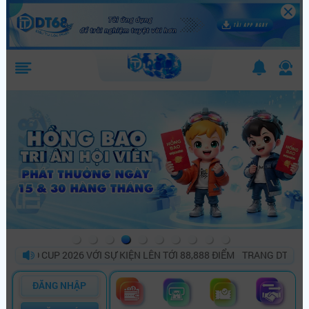
D CUP 2026 VỚI SỰ KIỆN LÊN TỚI 88,888 ĐIỂM
TRANG DT68 BÙNG 
ĐĂNG NHẬP