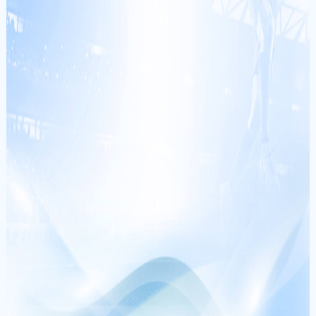
go******
+
536,440,000
VNĐ
VS
SC Cambuur
SBV
Excelsior
CƯỢC NGAY
th******
+
222,540,000
VNĐ
vi******
+
600,000,000
VNĐ
PHƯƠNG THỨC THANH TOÁN
mo******
+
382,560,000
VNĐ
mi******
+
186,523,546
VNĐ
da******
+
150,000,000
VNĐ
ma******
+
100,880,000
VNĐ
THEO DÕI CHÚNG TÔI
lu******
+
164,000,000
VNĐ
ta******
+
766,000,000
VNĐ
CQ9
PLAYSTAR
YGG
ASIA GAMING
mi******
+
686,000,000
VNĐ
JDB
MG LIVE
CASINO
PRAGMATIC PLAY
SEXY
PLAYTECH
SABA
VNTOP GAME
sh******
+
250,001,000
VNĐ