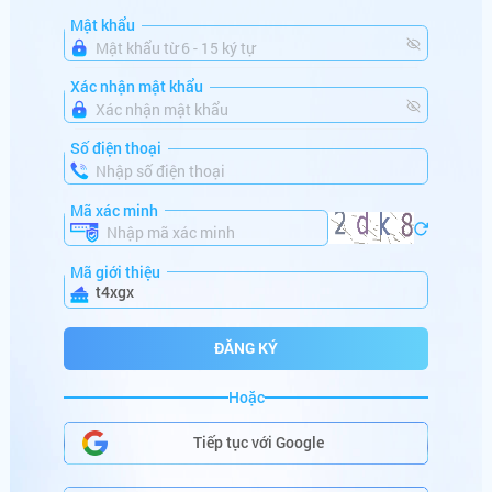
vi******
+
600,000,000
VNĐ
Mật khẩu
mo******
+
382,560,000
VNĐ
Xác nhận mật khẩu
mi******
+
186,523,546
VNĐ
da******
+
150,000,000
VNĐ
Số điện thoại
ma******
+
100,880,000
VNĐ
Mã xác minh
lu******
+
164,000,000
VNĐ
Mã giới thiệu
ta******
+
766,000,000
VNĐ
t4xgx
mi******
+
686,000,000
VNĐ
ĐĂNG KÝ
sh******
+
250,001,000
VNĐ
Hoặc
HŨ SẮP NỔ
go******
+
286,122,000
VNĐ
Tiếp tục với Google
be******
+
99,000,000
VNĐ